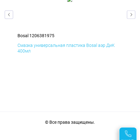
Bosal 1206381975
Bos
Д
Смазка универсальная пластика Bosal аэр ДиК
Сма
400мл
40
© Все права защищены.