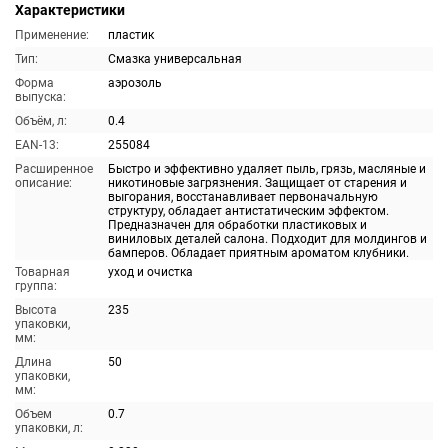
Характеристики
Применение:
пластик
Тип:
Смазка универсальная
Форма
аэрозоль
выпуска:
Объём, л:
0.4
EAN-13:
255084
Расширенное
Быстро и эффективно удаляет пыль, грязь, масляные и
описание:
никотиновые загрязнения. Защищает от старения и
выгорания, восстанавливает первоначальную
структуру, обладает антистатическим эффектом.
Предназначен для обработки пластиковых и
виниловых деталей салона. Подходит для молдингов и
бамперов. Обладает приятным ароматом клубники.
Товарная
уход и очистка
группа:
Высота
235
упаковки,
мм:
Длина
50
упаковки,
мм:
Объем
0.7
упаковки, л: