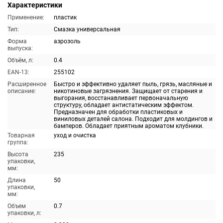
Характеристики
Применение:
пластик
Тип:
Смазка универсальная
Форма
аэрозоль
выпуска:
Объём, л:
0.4
EAN-13:
255102
Расширенное
Быстро и эффективно удаляет пыль, грязь, масляные и
описание:
никотиновые загрязнения. Защищает от старения и
выгорания, восстанавливает первоначальную
структуру, обладает антистатическим эффектом.
Предназначен для обработки пластиковых и
виниловых деталей салона. Подходит для молдингов и
бамперов. Обладает приятным ароматом клубники.
Товарная
уход и очистка
группа:
Высота
235
упаковки,
мм:
Длина
50
упаковки,
мм:
Объем
0.7
упаковки, л: