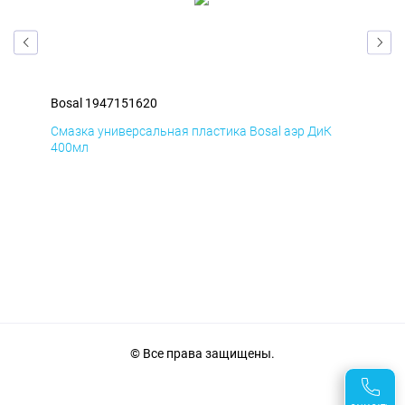
Bosal 1947151620
Bos
Д
Смазка универсальная пластика Bosal аэр ДиК
Сма
400мл
40
© Все права защищены.