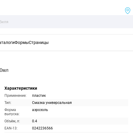
аталоги
Формы
Страницы
00мл
Характеристики
Применение:
пластик
Тип:
Смазка универсальная
Форма
аэрозоль
выпуска:
Объём, л:
0.4
EAN-13:
0242236566