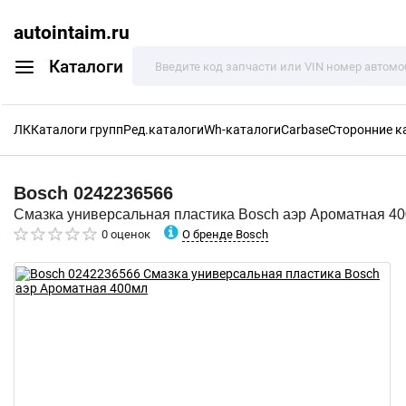
autointaim.ru
Каталоги
ЛК
Каталоги групп
Ред.каталоги
Wh-каталоги
Carbase
Сторонние к
Bosch
0242236566
Смазка универсальная пластика Bosch аэр Ароматная 4
О бренде Bosch
0 оценок