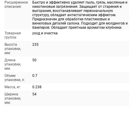
Расширенное
Быстро и эффективно удаляет пыль, грязь, масляные и
описание:
никотиновые загрязнения. Защищает от старения и
выгорания, восстанавливает первоначальную
структуру, обладает антистатическим эффектом.
Предназначен для обработки пластиковых и
виниловых деталей салона. Подходит для молдингов и
бамперов. Обладает приятным ароматом клубники.
Товарная
уход и очистка
группа:
Высота
235
упаковки,
мм:
Длина
50
упаковки,
мм:
Объем
0.7
упаковки, л:
Масса, кг:
0.238
Ширина
54
упаковки,
мм: