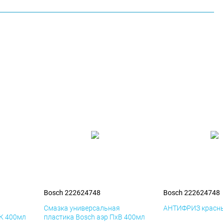
Bosch 222624748
Bosch 222624748
я
Смазка универсальная
АНТИФРИЗ красны
иК 400мл
пластика Bosch аэр ПхВ 400мл