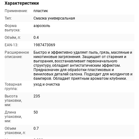
Характеристики
Применение:
пластик
Тип:
Смазка универсальная
Форма
аэрозоль
выпуска:
Объём, л:
0.4
EAN-13:
1987473069
Расширенное
Быстро и эффективно удаляет пыль, грязь, масляные и
описание:
никотиновые загрязнения. Защищает от старения и
выгорания, восстанавливает первоначальную
структуру, обладает антистатическим эффектом.
Предназначен для обработки пластиковых и
виниловых деталей салона. Подходит для молдингов и
бамперов. Обладает приятным ароматом клубники.
Товарная
уход и очистка
группа:
Высота
235
упаковки,
мм:
Длина
50
упаковки,
мм:
Объем
0.7
упаковки, л: