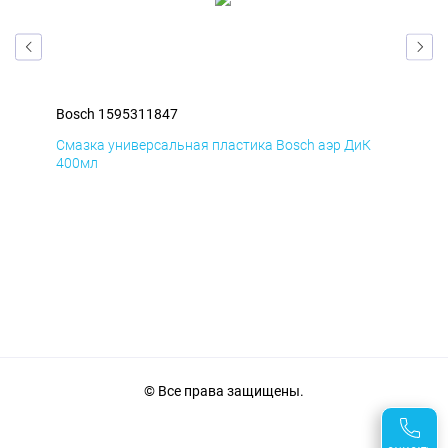
Bosch 1595311847
Bos
Д
Смазка универсальная пластика Bosch аэр ДиК
Сма
400мл
40
© Все права защищены.