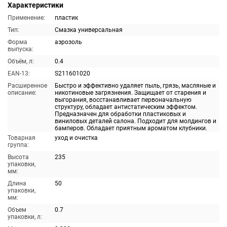
Характеристики
Применение:
пластик
Тип:
Смазка универсальная
Форма
аэрозоль
выпуска:
Объём, л:
0.4
EAN-13:
S211601020
Расширенное
Быстро и эффективно удаляет пыль, грязь, масляные и
описание:
никотиновые загрязнения. Защищает от старения и
выгорания, восстанавливает первоначальную
структуру, обладает антистатическим эффектом.
Предназначен для обработки пластиковых и
виниловых деталей салона. Подходит для молдингов и
бамперов. Обладает приятным ароматом клубники.
Товарная
уход и очистка
группа:
Высота
235
упаковки,
мм:
Длина
50
упаковки,
мм:
Объем
0.7
упаковки, л: