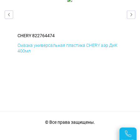
CHERY 822764474
CHE
мД
Смазка универсальная пластика CHERY аэр ДиК
Сма
400мл
40
© Все права защищены.