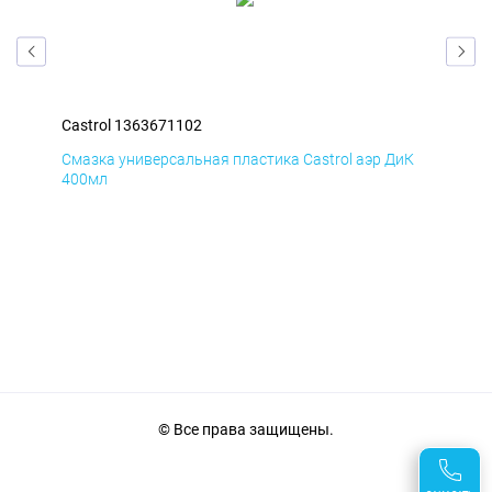
Castrol 1363671102
Cas
мД
Смазка универсальная пластика Castrol аэр ДиК
Сма
400мл
40
© Все права защищены.