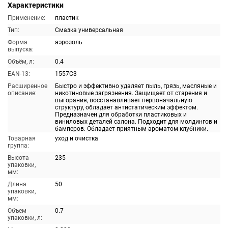
Характеристики
Применение:
пластик
Тип:
Смазка универсальная
Форма
аэрозоль
выпуска:
Объём, л:
0.4
EAN-13:
1557C3
Расширенное
Быстро и эффективно удаляет пыль, грязь, масляные и
описание:
никотиновые загрязнения. Защищает от старения и
выгорания, восстанавливает первоначальную
структуру, обладает антистатическим эффектом.
Предназначен для обработки пластиковых и
виниловых деталей салона. Подходит для молдингов и
бамперов. Обладает приятным ароматом клубники.
Товарная
уход и очистка
группа:
Высота
235
упаковки,
мм:
Длина
50
упаковки,
мм:
Объем
0.7
упаковки, л: