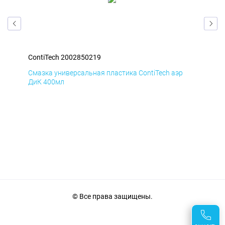
ContiTech 2002850219
Con
Смазка универсальная пластика ContiTech аэр
Сма
ДиК 400мл
ПхВ
© Все права защищены.