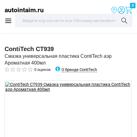
0
autointaim.ru
ContiTech
CT939
Смазка универсальная пластика ContiTech аэр
Ароматная 400мл
О бренде ContiTech
0 оценок