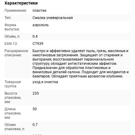
Характеристики
Применение:
пластик
Тип:
Смазка универсальная
Форма
аэрозоль
выпуска:
Объём, л:
0.4
EAN-13:
CT939
Расширенное
Быстро и эффективно удаляет пыль, грязь, масляные и
описание:
никотиновые загрязнения. Защищает от старения и
выгорания, восстанавливает первоначальную
структуру, обладает антистатическим эффектом.
Предназначен для обработки пластиковых и
виниловых деталей салона. Подходит для молдингов и
бамперов. Обладает приятным ароматом клубники.
Товарная
уход и очистка
группа:
Высота
235
упаковки,
мм:
Длина
50
упаковки,
мм:
Объем
0.7
упаковки, л: