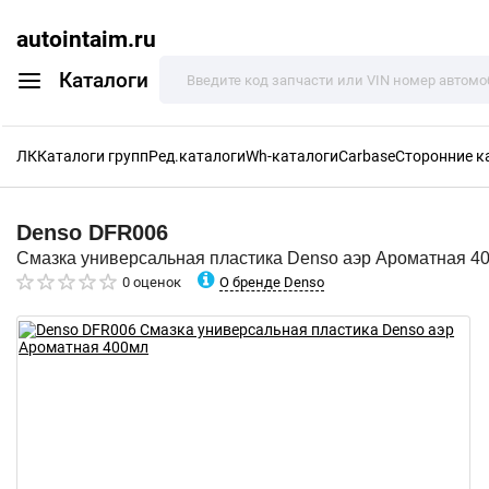
autointaim.ru
Каталоги
ЛК
Каталоги групп
Ред.каталоги
Wh-каталоги
Carbase
Сторонние к
Denso
DFR006
Смазка универсальная пластика Denso аэр Ароматная 4
О бренде Denso
0 оценок