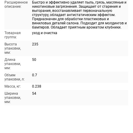
Расширенное
Быстро и эффективно удаляет пыль, грязь, масляные и
описание:
никотиновые загрязнения. Защищает от старения и
выгорания, восстанавливает первоначальную
структуру, обладает антистатическим эффектом.
Предназначен для обработки пластиковых и
виниловых деталей салона. Подходит для молдингов и
бамперов. Обладает приятным ароматом клубники.
Товарная
уход и очистка
группа:
Высота
235
упаковки,
мм:
Длина
50
упаковки,
мм:
Объем
0.7
упаковки, л:
Масса, кг:
0.238
Ширина
54
упаковки,
мм: