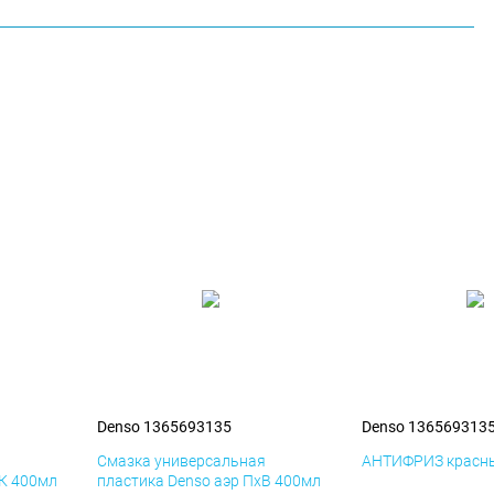
Denso 1365693135
Denso 136569313
я
Смазка универсальная
АНТИФРИЗ красны
иК 400мл
пластика Denso аэр ПхВ 400мл