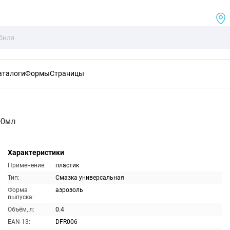
аталоги
Формы
Страницы
00мл
Характеристики
Применение:
пластик
Тип:
Смазка универсальная
Форма
аэрозоль
выпуска:
Объём, л:
0.4
EAN-13:
DFR006