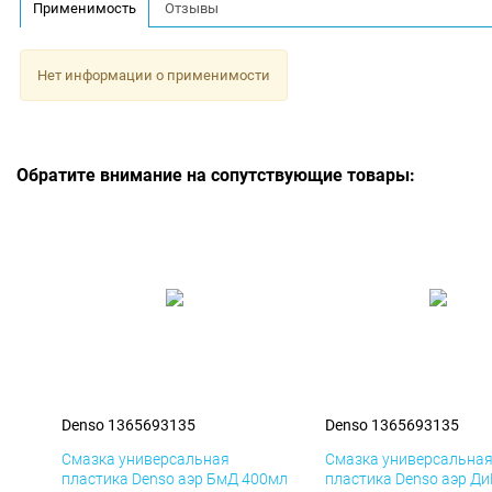
Применимость
Отзывы
Нет информации о применимости
Обратите внимание на сопутствующие товары:
Denso 1365693135
Denso 1365693135
Смазка универсальная
Смазка универсальна
пластика Denso аэр БмД 400мл
пластика Denso аэр Д