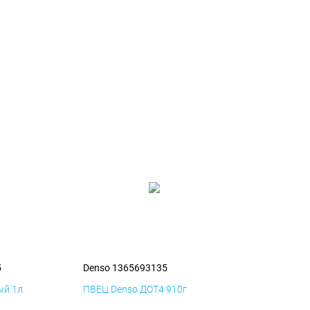
5
Denso 1365693135
й 1л.
ПВЕЦ Denso ДОТ4 910г