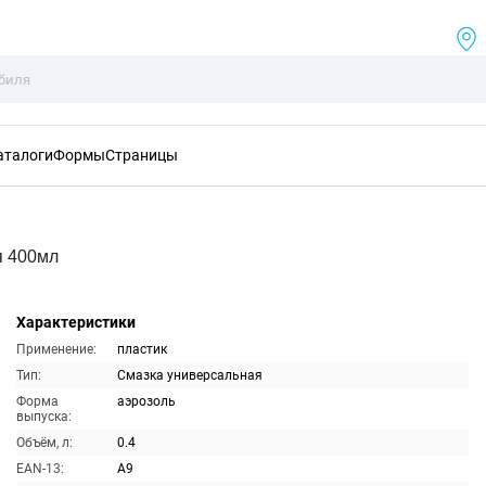
аталоги
Формы
Страницы
я 400мл
Характеристики
Применение:
пластик
Тип:
Смазка универсальная
Форма
аэрозоль
выпуска:
Объём, л:
0.4
EAN-13:
A9