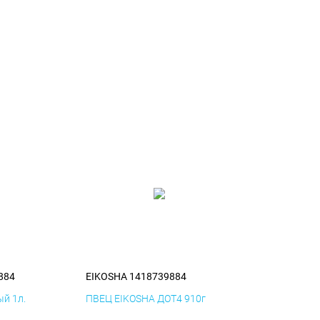
884
EIKOSHA 1418739884
й 1л.
ПВЕЦ EIKOSHA ДОТ4 910г