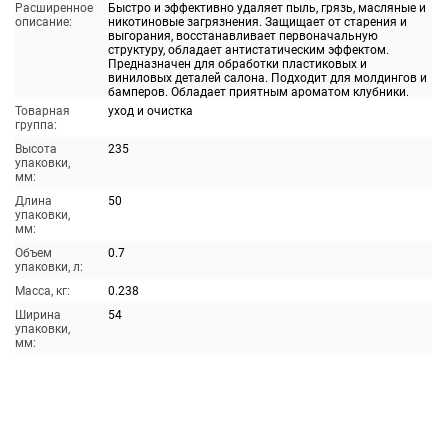
Расширенное
Быстро и эффективно удаляет пыль, грязь, масляные и
описание:
никотиновые загрязнения. Защищает от старения и
выгорания, восстанавливает первоначальную
структуру, обладает антистатическим эффектом.
Предназначен для обработки пластиковых и
виниловых деталей салона. Подходит для молдингов и
бамперов. Обладает приятным ароматом клубники.
Товарная
уход и очистка
группа:
Высота
235
упаковки,
мм:
Длина
50
упаковки,
мм:
Объем
0.7
упаковки, л:
Масса, кг:
0.238
Ширина
54
упаковки,
мм: