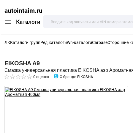
autointaim.ru
Каталоги
ЛК
Каталоги групп
Ред.каталоги
Wh-каталоги
Carbase
Сторонние к
EIKOSHA
A9
Смазка универсальная пластика EIKOSHA аэр Ароматна
О бренде EIKOSHA
0 оценок