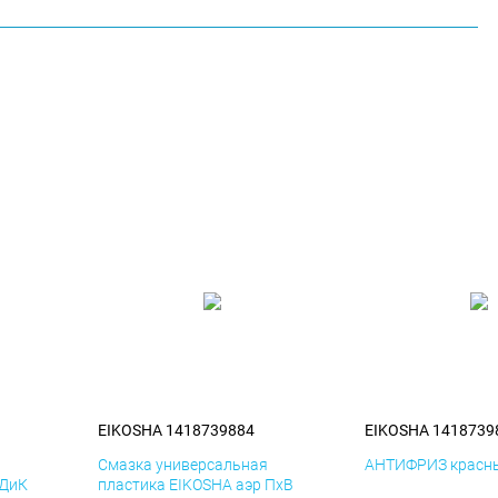
EIKOSHA 1418739884
EIKOSHA 1418739
я
Смазка универсальная
АНТИФРИЗ красны
 ДиК
пластика EIKOSHA аэр ПхВ