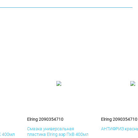
Elring 2090354710
Elring 2090354710
я
Смазка универсальная
АНТИФРИЗ красны
К 400мл
пластика Elring аэр ПхВ 400мл