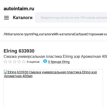
autointaim.ru
Каталоги
ЛК
Каталоги групп
Ред.каталоги
Wh-каталоги
Carbase
Сторонние к
Elring
633930
Смазка универсальная пластика Elring аэр Ароматная 4
О бренде Elring
0 оценок