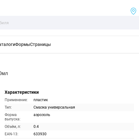
аталоги
Формы
Страницы
00мл
Характеристики
Применение:
пластик
Тип:
Смазка универсальная
Форма
аэрозоль
выпуска:
Объём, л:
0.4
EAN-13:
633930