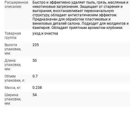
Расширенное
Быстро и эффективно удаляет пыль, грязь, масляные и
описание:
никотиновые загрязнения. Защищает от старения и
выгорания, восстанавливает первоначальную
структуру, обладает антистатическим эффектом.
Предназначен для обработки пластиковых и
виниловых деталей салона. Подходит для молдингов и
бамперов. Обладает приятным ароматом клубники.
Товарная
уход и очистка
группа:
Высота
235
упаковки,
мм:
Длина
50
упаковки,
мм:
Объем
0.7
упаковки, л:
Масса, кг:
0.238
Ширина
54
упаковки,
мм: