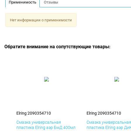
Применимость
Отзывы
Нет информации о применимости
Обратите внимание на сопутствующие товары:
Elring 2090354710
Elring 2090354710
Смазка универсальная
Смазка универсальна
пластика Elring аэр БмД 400мл
пластика Elring аэр Ди