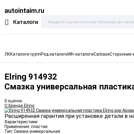
autointaim.ru
Каталоги
ЛК
Каталоги групп
Ред.каталоги
Wh-каталоги
Carbase
Сторонние 
Elring
914932
Смазка универсальная пластика
0 оценок
О бренде Elring
Расширенная гарантия при установке детали в н
Характеристики
Применение:
пластик
Тип:
Смазка универсальная