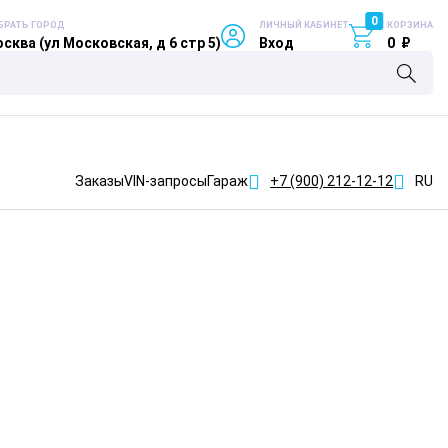
0
БРАТЬ ГОРОД
ЛИЧНЫЙ КАБИНЕТ
КОРЗИНА
сква (ул Московская, д 6 стр 5)
Вход
0
₽
Заказы
VIN-запросы
Гараж
+7 (900)
212-12-12
RU