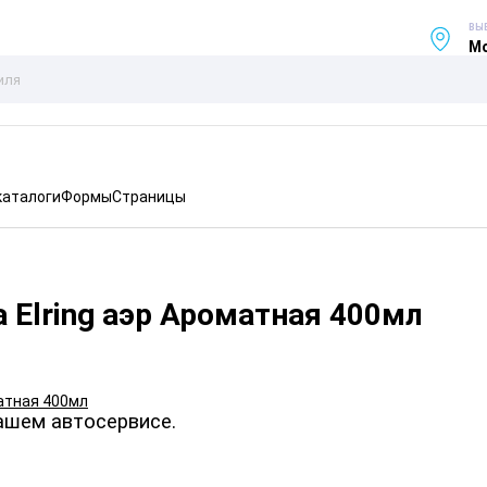
ВЫ
Мо
каталоги
Формы
Страницы
 Elring аэр Ароматная 400мл
ашем автосервисе.