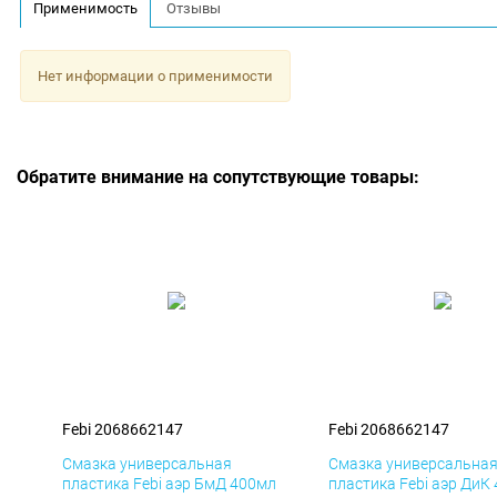
Применимость
Отзывы
Нет информации о применимости
Обратите внимание на сопутствующие товары:
Febi 2068662147
Febi 2068662147
Смазка универсальная
Смазка универсальна
пластика Febi аэр БмД 400мл
пластика Febi аэр ДиК