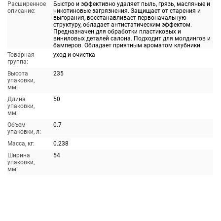
Расширенное
Быстро и эффективно удаляет пыль, грязь, масляные и
описание:
никотиновые загрязнения. Защищает от старения и
выгорания, восстанавливает первоначальную
структуру, обладает антистатическим эффектом.
Предназначен для обработки пластиковых и
виниловых деталей салона. Подходит для молдингов и
бамперов. Обладает приятным ароматом клубники.
Товарная
уход и очистка
группа:
Высота
235
упаковки,
мм:
Длина
50
упаковки,
мм:
Объем
0.7
упаковки, л:
Масса, кг:
0.238
Ширина
54
упаковки,
мм: