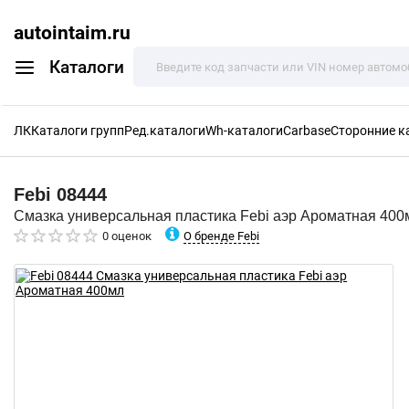
autointaim.ru
Каталоги
ЛК
Каталоги групп
Ред.каталоги
Wh-каталоги
Carbase
Сторонние к
Febi
08444
Смазка универсальная пластика Febi аэр Ароматная 400
О бренде Febi
0 оценок