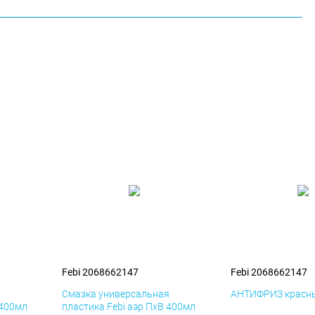
Febi 2068662147
Febi 2068662147
я
Смазка универсальная
АНТИФРИЗ красны
 400мл
пластика Febi аэр ПхВ 400мл