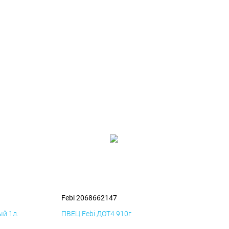
Febi 2068662147
й 1л.
ПВЕЦ Febi ДОТ4 910г