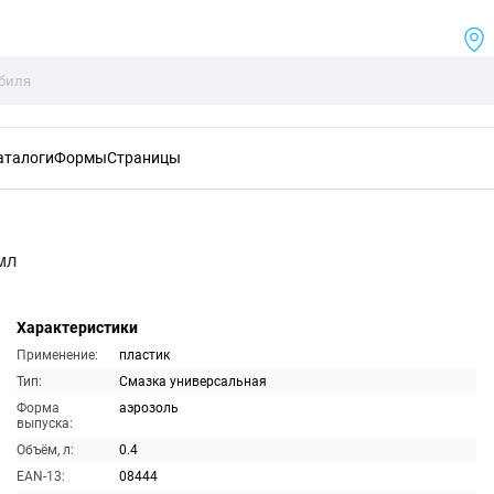
аталоги
Формы
Страницы
мл
Характеристики
Применение:
пластик
Тип:
Смазка универсальная
Форма
аэрозоль
выпуска:
Объём, л:
0.4
EAN-13:
08444