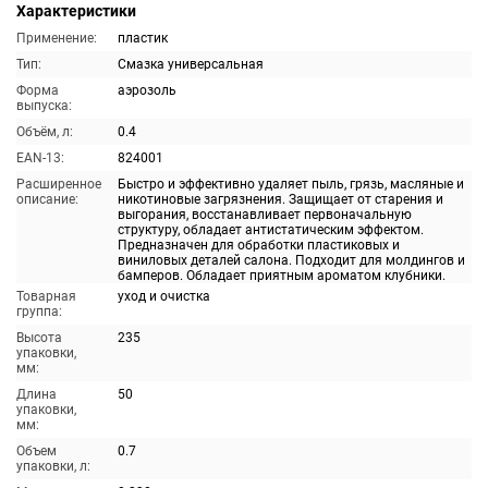
Характеристики
Применение:
пластик
Тип:
Смазка универсальная
Форма
аэрозоль
выпуска:
Объём, л:
0.4
EAN-13:
824001
Расширенное
Быстро и эффективно удаляет пыль, грязь, масляные и
описание:
никотиновые загрязнения. Защищает от старения и
выгорания, восстанавливает первоначальную
структуру, обладает антистатическим эффектом.
Предназначен для обработки пластиковых и
виниловых деталей салона. Подходит для молдингов и
бамперов. Обладает приятным ароматом клубники.
Товарная
уход и очистка
группа:
Высота
235
упаковки,
мм:
Длина
50
упаковки,
мм:
Объем
0.7
упаковки, л: