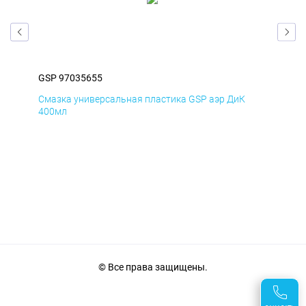
GSP 97035655
GSP
Смазка универсальная пластика GSP аэр ДиК
Сма
400мл
40
© Все права защищены.