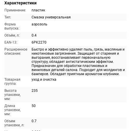
Характеристики
Применение:
пластик
Тип:
Смазка универсальная
Форма
аэрозоль
выпуска:
Объём, л:
0.4
EAN-13:
6PK2270
Расширенное
Быстро и эффективно удаляет пыль, грязь, масляные и
описание:
никотиновые загрязнения. Защищает от старения и
выгорания, восстанавливает первоначальную
структуру, обладает антистатическим эффектом.
Предназначен для обработки пластиковых и
виниловых деталей салона. Подходит для молдингов и
бамперов. Обладает приятным ароматом клубники.
Товарная
уход и очистка
группа:
Высота
235
упаковки,
мм:
Длина
50
упаковки,
мм:
Объем
0.7
упаковки, л: