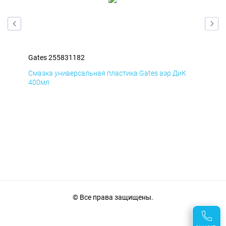
Gates 255831182
Gat
Д
Смазка универсальная пластика Gates аэр ДиК
Сма
400мл
40
© Все права защищены.