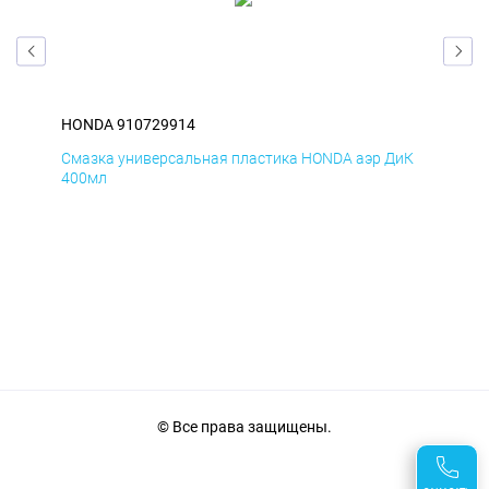
HONDA 910729914
HO
мД
Смазка универсальная пластика HONDA аэр ДиК
Сма
400мл
40
© Все права защищены.