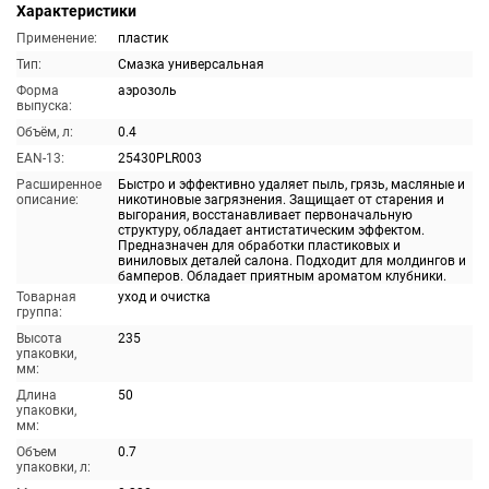
Характеристики
Применение:
пластик
Тип:
Смазка универсальная
Форма
аэрозоль
выпуска:
Объём, л:
0.4
EAN-13:
25430PLR003
Расширенное
Быстро и эффективно удаляет пыль, грязь, масляные и
описание:
никотиновые загрязнения. Защищает от старения и
выгорания, восстанавливает первоначальную
структуру, обладает антистатическим эффектом.
Предназначен для обработки пластиковых и
виниловых деталей салона. Подходит для молдингов и
бамперов. Обладает приятным ароматом клубники.
Товарная
уход и очистка
группа:
Высота
235
упаковки,
мм:
Длина
50
упаковки,
мм:
Объем
0.7
упаковки, л: