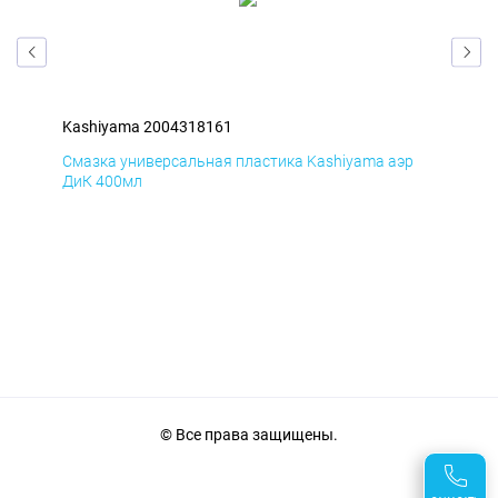
Kashiyama 2004318161
Kas
р
Смазка универсальная пластика Kashiyama аэр
Сма
ДиК 400мл
ПхВ
© Все права защищены.