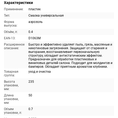
Характеристики
Применение:
пластик
Тип:
Смазка универсальная
Форма
аэрозоль
выпуска:
Объём, л:
0.4
EAN-13:
D1063M
Расширенное
Быстро и эффективно удаляет пыль, грязь, масляные и
описание:
никотиновые загрязнения. Защищает от старения и
выгорания, восстанавливает первоначальную
структуру, обладает антистатическим эффектом.
Предназначен для обработки пластиковых и
виниловых деталей салона. Подходит для молдингов и
бамперов. Обладает приятным ароматом клубники.
Товарная
уход и очистка
группа:
Высота
235
упаковки,
мм:
Длина
50
упаковки,
мм:
Объем
0.7
упаковки, л: