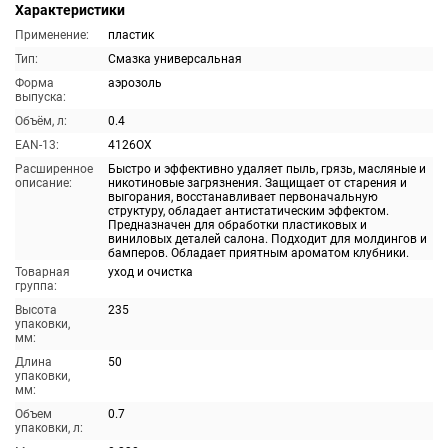
Характеристики
Применение:
пластик
Тип:
Смазка универсальная
Форма
аэрозоль
выпуска:
Объём, л:
0.4
EAN-13:
4126OX
Расширенное
Быстро и эффективно удаляет пыль, грязь, масляные и
описание:
никотиновые загрязнения. Защищает от старения и
выгорания, восстанавливает первоначальную
структуру, обладает антистатическим эффектом.
Предназначен для обработки пластиковых и
виниловых деталей салона. Подходит для молдингов и
бамперов. Обладает приятным ароматом клубники.
Товарная
уход и очистка
группа:
Высота
235
упаковки,
мм:
Длина
50
упаковки,
мм:
Объем
0.7
упаковки, л: