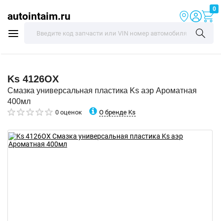
0
autointaim.ru
Ks
4126OX
Смазка универсальная пластика Ks аэр Ароматная
400мл
О бренде Ks
0 оценок