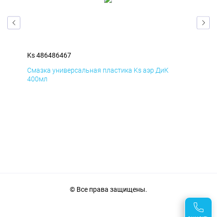
Ks 486486467
Ks 
Смазка универсальная пластика Ks аэр ДиК
Сма
400мл
40
© Все права защищены.