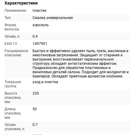
Характеристики
Применение:
пластик
Тип:
Смазка универсальная
Форма
аэрозоль
выпуска:
Объём, л:
0.4
EAN-13:
1497901
Расширенное
Быстро и эффективно удаляет пыль, грязь, масляные и
описание:
никотиновые загрязнения. Защищает от старения и
выгорания, восстанавливает первоначальную
структуру, обладает антистатическим эффектом.
Предназначен для обработки пластиковых и
виниловых деталей салона. Подходит для молдингов и
бамперов. Обладает приятным ароматом клубники.
Товарная
уход и очистка
группа:
Высота
235
упаковки,
мм:
Длина
50
упаковки,
мм:
Объем
0.7
упаковки, л: