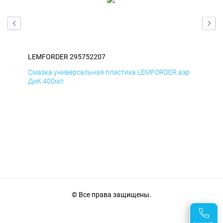
LEMFORDER 295752207
LE
эр
Смазка универсальная пластика LEMFORDER аэр
Сма
ДиК 400мл
ПхВ
© Все права защищены.