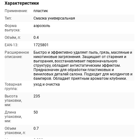
Характеристики
Применение:
пластик
Тип:
Смазка универсальная
Форма
аэрозоль
выпуска:
Объём, л:
0.4
EAN-13:
1725801
Расширенное
Быстро и эффективно удаляет пыль, грязь, масляные и
описание:
никотиновые загрязнения. Защищает от старения и
выгорания, восстанавливает первоначальную
структуру, обладает антистатическим эффектом.
Предназначен для обработки пластиковых и
виниловых деталей салона. Подходит для молдингов и
бамперов. Обладает приятным ароматом клубники.
Товарная
уход и очистка
группа:
Высота
235
упаковки,
мм:
Длина
50
упаковки,
мм:
Объем
0.7
упаковки, л: