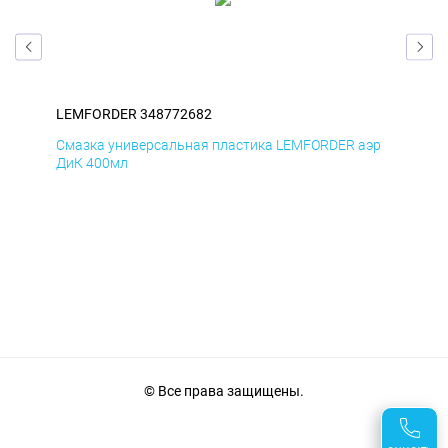
LEMFORDER 348772682
LE
эр
Смазка универсальная пластика LEMFORDER аэр
Сма
ДиК 400мл
ПхВ
© Все права защищены.