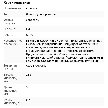
Характеристики
Применение:
пластик
Тип:
Смазка универсальная
Форма
аэрозоль
выпуска:
Объём, л:
0.4
EAN-13:
C9301
Расширенное
Быстро и эффективно удаляет пыль, грязь, масляные и
описание:
никотиновые загрязнения. Защищает от старения и
выгорания, восстанавливает первоначальную
структуру, обладает антистатическим эффектом.
Предназначен для обработки пластиковых и
виниловых деталей салона. Подходит для молдингов и
бамперов. Обладает приятным ароматом клубники.
Товарная
уход и очистка
группа:
Высота
235
упаковки,
мм:
Длина
50
упаковки,
мм:
Объем
0.7
упаковки, л: