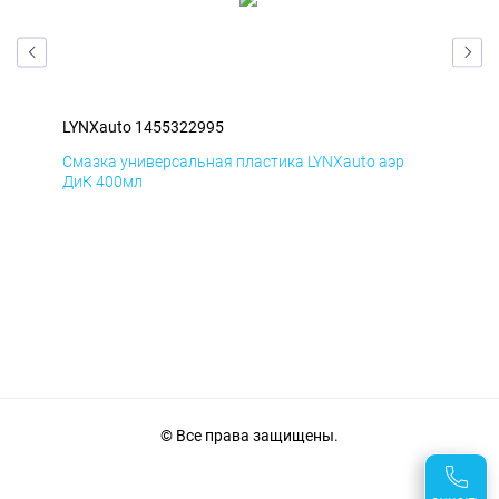
LYNXauto 1455322995
LYN
Смазка универсальная пластика LYNXauto аэр
Сма
ДиК 400мл
ПхВ
© Все права защищены.