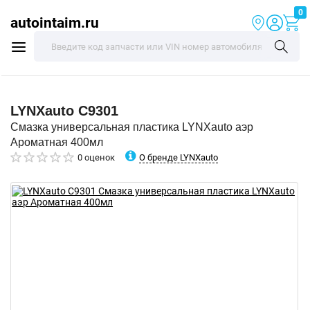
0
autointaim.ru
LYNXauto
C9301
Смазка универсальная пластика LYNXauto аэр
Ароматная 400мл
О бренде LYNXauto
0 оценок