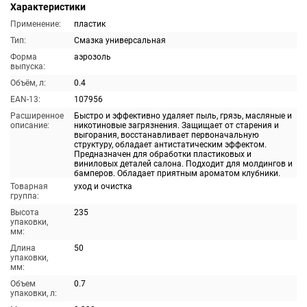
Характеристики
Применение:
пластик
Тип:
Смазка универсальная
Форма
аэрозоль
выпуска:
Объём, л:
0.4
EAN-13:
107956
Расширенное
Быстро и эффективно удаляет пыль, грязь, масляные и
описание:
никотиновые загрязнения. Защищает от старения и
выгорания, восстанавливает первоначальную
структуру, обладает антистатическим эффектом.
Предназначен для обработки пластиковых и
виниловых деталей салона. Подходит для молдингов и
бамперов. Обладает приятным ароматом клубники.
Товарная
уход и очистка
группа:
Высота
235
упаковки,
мм:
Длина
50
упаковки,
мм:
Объем
0.7
упаковки, л: