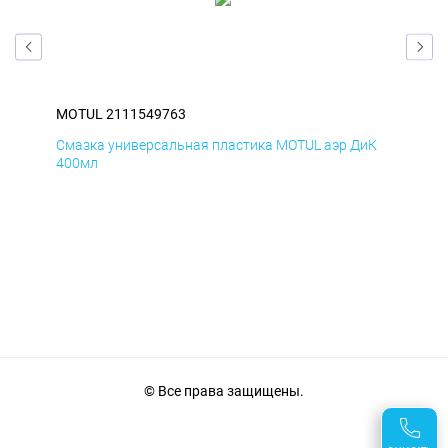
MOTUL 2111549763
MO
мД
Смазка универсальная пластика MOTUL аэр ДиК
Сма
400мл
40
© Все права защищены.