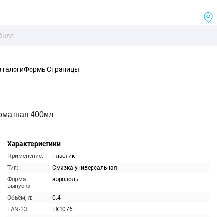
аталоги
Формы
Страницы
оматная 400мл
Характеристики
Применение:
пластик
Тип:
Смазка универсальная
Форма
аэрозоль
выпуска:
Объём, л:
0.4
EAN-13:
LX1076