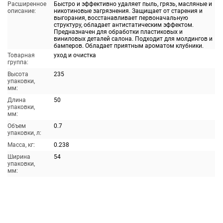
Расширенное
Быстро и эффективно удаляет пыль, грязь, масляные и
описание:
никотиновые загрязнения. Защищает от старения и
выгорания, восстанавливает первоначальную
структуру, обладает антистатическим эффектом.
Предназначен для обработки пластиковых и
виниловых деталей салона. Подходит для молдингов и
бамперов. Обладает приятным ароматом клубники.
Товарная
уход и очистка
группа:
Высота
235
упаковки,
мм:
Длина
50
упаковки,
мм:
Объем
0.7
упаковки, л:
Масса, кг:
0.238
Ширина
54
упаковки,
мм: