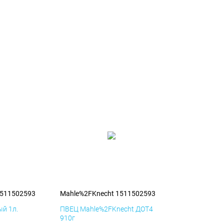
1511502593
Mahle%2FKnecht 1511502593
й 1л.
ПВЕЦ Mahle%2FKnecht ДОТ4
910г