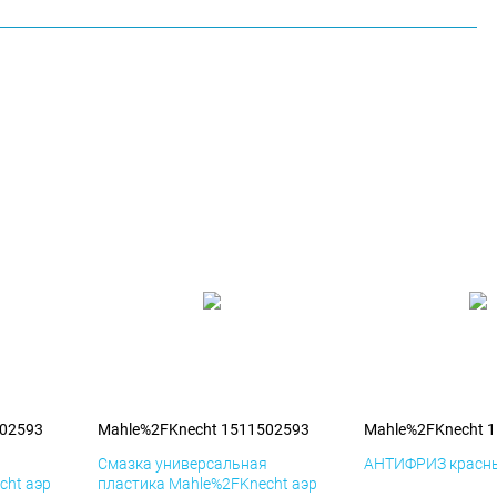
502593
Mahle%2FKnecht 1511502593
Mahle%2FKnecht 
я
Смазка универсальная
АНТИФРИЗ красны
cht аэр
пластика Mahle%2FKnecht аэр