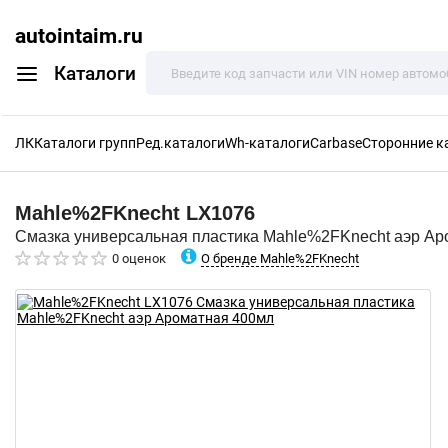
autointaim.ru
Каталоги
ЛК
Каталоги групп
Ред.каталоги
Wh-каталоги
Carbase
Сторонние к
Mahle%2FKnecht
LX1076
Смазка универсальная пластика Mahle%2FKnecht аэр Ар
О бренде Mahle%2FKnecht
0 оценок