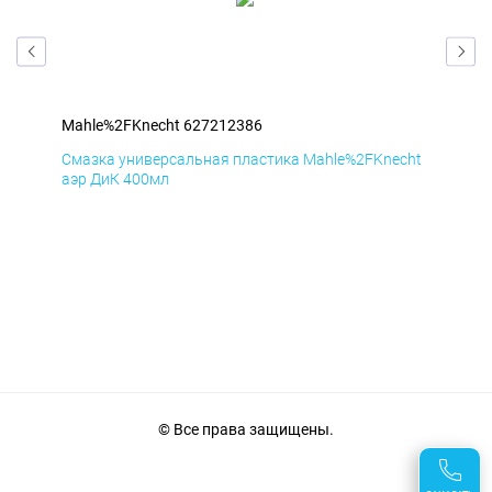
Mahle%2FKnecht 627212386
Mah
cht
Смазка универсальная пластика Mahle%2FKnecht
Сма
аэр ДиК 400мл
аэр
© Все права защищены.