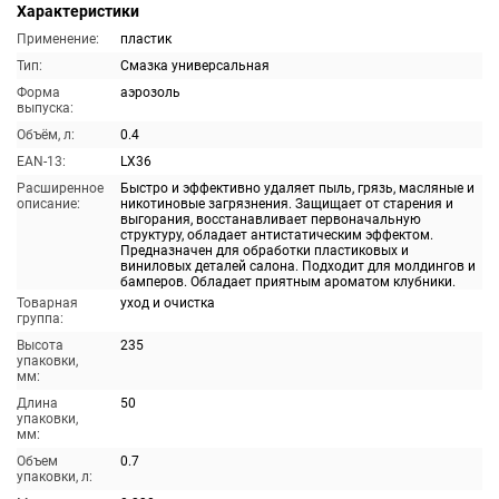
Характеристики
Применение:
пластик
Тип:
Смазка универсальная
Форма
аэрозоль
выпуска:
Объём, л:
0.4
EAN-13:
LX36
Расширенное
Быстро и эффективно удаляет пыль, грязь, масляные и
описание:
никотиновые загрязнения. Защищает от старения и
выгорания, восстанавливает первоначальную
структуру, обладает антистатическим эффектом.
Предназначен для обработки пластиковых и
виниловых деталей салона. Подходит для молдингов и
бамперов. Обладает приятным ароматом клубники.
Товарная
уход и очистка
группа:
Высота
235
упаковки,
мм:
Длина
50
упаковки,
мм:
Объем
0.7
упаковки, л: