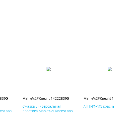
28390
Mahle%2FKnecht 142228390
Mahle%2FKnecht 
я
Смазка универсальная
АНТИФРИЗ красны
cht аэр
пластика Mahle%2FKnecht аэр