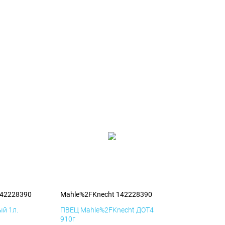
142228390
Mahle%2FKnecht 142228390
й 1л.
ПВЕЦ Mahle%2FKnecht ДОТ4
910г