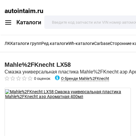
autointaim.ru
Каталоги
ЛК
Каталоги групп
Ред.каталоги
Wh-каталоги
Carbase
Сторонние к
Mahle%2FKnecht
LX58
Смазка универсальная пластика Mahle%2FKnecht аэр Ар
О бренде Mahle%2FKnecht
0 оценок