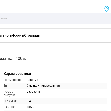
аталоги
Формы
Страницы
оматная 400мл
Характеристики
Применение:
пластик
Тип:
Смазка универсальная
Форма
аэрозоль
выпуска:
Объём, л:
0.4
EAN-13:
LX58