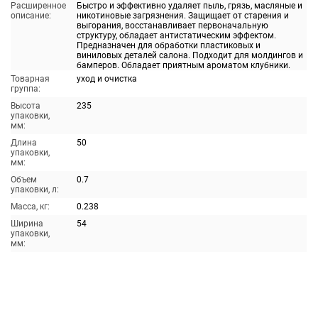
Расширенное
Быстро и эффективно удаляет пыль, грязь, масляные и
описание:
никотиновые загрязнения. Защищает от старения и
выгорания, восстанавливает первоначальную
структуру, обладает антистатическим эффектом.
Предназначен для обработки пластиковых и
виниловых деталей салона. Подходит для молдингов и
бамперов. Обладает приятным ароматом клубники.
Товарная
уход и очистка
группа:
Высота
235
упаковки,
мм:
Длина
50
упаковки,
мм:
Объем
0.7
упаковки, л:
Масса, кг:
0.238
Ширина
54
упаковки,
мм: