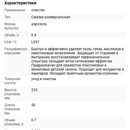
Характеристики
Применение:
пластик
Тип:
Смазка универсальная
Форма
аэрозоль
выпуска:
Объём, л:
0.4
EAN-13:
LX97
Расширенное
Быстро и эффективно удаляет пыль, грязь, масляные и
описание:
никотиновые загрязнения. Защищает от старения и
выгорания, восстанавливает первоначальную
структуру, обладает антистатическим эффектом.
Предназначен для обработки пластиковых и
виниловых деталей салона. Подходит для молдингов и
бамперов. Обладает приятным ароматом клубники.
Товарная
уход и очистка
группа:
Высота
235
упаковки,
мм:
Длина
50
упаковки,
мм:
Объем
0.7
упаковки, л: