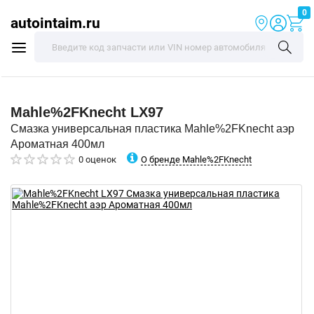
0
autointaim.ru
Mahle%2FKnecht
LX97
Смазка универсальная пластика Mahle%2FKnecht аэр
Ароматная 400мл
О бренде Mahle%2FKnecht
0 оценок