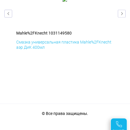
Mahle%2FKnecht 1031149580
Mah
cht
Смазка универсальная пластика Mahle%2FKnecht
Сма
аэр ДиК 400мл
аэр
© Все права защищены.