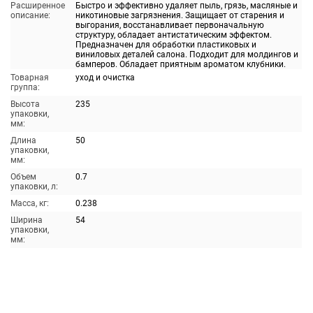
Расширенное
Быстро и эффективно удаляет пыль, грязь, масляные и
описание:
никотиновые загрязнения. Защищает от старения и
выгорания, восстанавливает первоначальную
структуру, обладает антистатическим эффектом.
Предназначен для обработки пластиковых и
виниловых деталей салона. Подходит для молдингов и
бамперов. Обладает приятным ароматом клубники.
Товарная
уход и очистка
группа:
Высота
235
упаковки,
мм:
Длина
50
упаковки,
мм:
Объем
0.7
упаковки, л:
Масса, кг:
0.238
Ширина
54
упаковки,
мм: