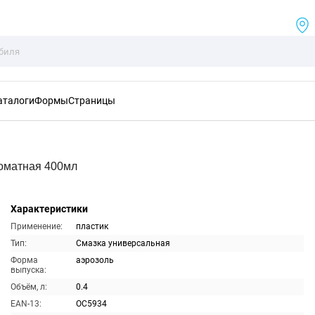
аталоги
Формы
Страницы
оматная 400мл
Характеристики
Применение:
пластик
Тип:
Смазка универсальная
Форма
аэрозоль
выпуска:
Объём, л:
0.4
EAN-13:
OC5934