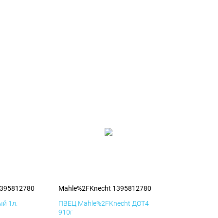
1395812780
Mahle%2FKnecht 1395812780
й 1л.
ПВЕЦ Mahle%2FKnecht ДОТ4
910г