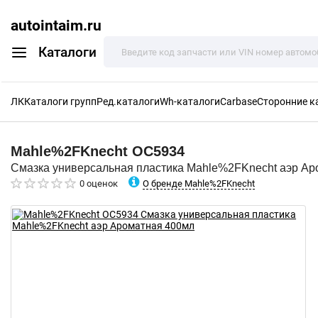
autointaim.ru
Каталоги
ЛК
Каталоги групп
Ред.каталоги
Wh-каталоги
Carbase
Сторонние к
Mahle%2FKnecht
OC5934
Смазка универсальная пластика Mahle%2FKnecht аэр Ар
О бренде Mahle%2FKnecht
0 оценок