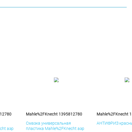
812780
Mahle%2FKnecht 1395812780
Mahle%2FKnecht 
я
Смазка универсальная
АНТИФРИЗ красны
cht аэр
пластика Mahle%2FKnecht аэр