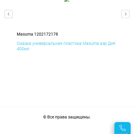
Masuma 1202172178
Ma
БмД
Смазка универсальная пластика Masuma аэр ДиК
Сма
400мл
40
© Все права защищены.