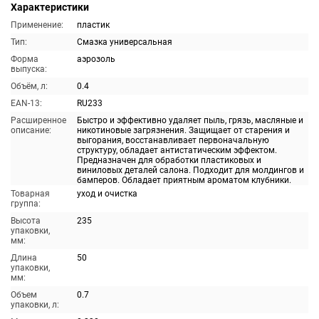
Характеристики
Применение:
пластик
Тип:
Смазка универсальная
Форма
аэрозоль
выпуска:
Объём, л:
0.4
EAN-13:
RU233
Расширенное
Быстро и эффективно удаляет пыль, грязь, масляные и
описание:
никотиновые загрязнения. Защищает от старения и
выгорания, восстанавливает первоначальную
структуру, обладает антистатическим эффектом.
Предназначен для обработки пластиковых и
виниловых деталей салона. Подходит для молдингов и
бамперов. Обладает приятным ароматом клубники.
Товарная
уход и очистка
группа:
Высота
235
упаковки,
мм:
Длина
50
упаковки,
мм:
Объем
0.7
упаковки, л: