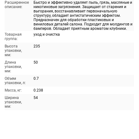
Расширенное
Быстро и эффективно удаляет пыль, грязь, масляные и
описание:
никотиновые загрязнения. Защищает от старения и
выгорания, восстанавливает первоначальную
структуру, обладает антистатическим эффектом.
Предназначен для обработки пластиковых и
виниловых деталей салона. Подходит для молдингов и
бамперов. Обладает приятным ароматом клубники.
Товарная
уход и очистка
группа:
Высота
235
упаковки,
мм:
Длина
50
упаковки,
мм:
Объем
0.7
упаковки, л:
Масса, кг:
0.238
Ширина
54
упаковки,
мм: