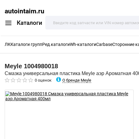
autointaim.ru
Каталоги
ЛК
Каталоги групп
Ред.каталоги
Wh-каталоги
Carbase
Сторонние к
Meyle
1004980018
Смазка универсальная пластика Meyle аэр Ароматная 4
О бренде Meyle
0 оценок