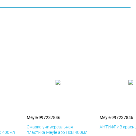
Meyle 997237846
Meyle 997237846
я
Смазка универсальная
АНТИФРИЗ красны
К 400мл
пластика Meyle аэр ПхВ 400мл