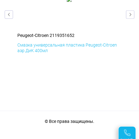
Peugeot-Citroen 2119351652
Peu
en
Смазка универсальная пластика Peugeot-Citroen
Сма
аэр ДиК 400мл
аэр
© Все права защищены.