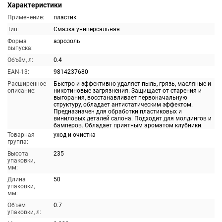
Характеристики
Применение:
пластик
Тип:
Смазка универсальная
Форма
аэрозоль
выпуска:
Объём, л:
0.4
EAN-13:
9814237680
Расширенное
Быстро и эффективно удаляет пыль, грязь, масляные и
описание:
никотиновые загрязнения. Защищает от старения и
выгорания, восстанавливает первоначальную
структуру, обладает антистатическим эффектом.
Предназначен для обработки пластиковых и
виниловых деталей салона. Подходит для молдингов и
бамперов. Обладает приятным ароматом клубники.
Товарная
уход и очистка
группа:
Высота
235
упаковки,
мм:
Длина
50
упаковки,
мм:
Объем
0.7
упаковки, л: