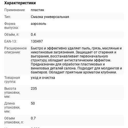
Характеристики
Применение:
пластик
Тип:
Смазка универсальная
Форма
аэрозоль
выпуска:
Объём, л:
0.4
EAN-13:
130497
Расширенное
Быстро и эффективно удаляет пыль, грязь, масляные и
описание:
никотиновые загрязнения. Защищает от старения и
выгорания, восстанавливает первоначальную
структуру, обладает антистатическим эффектом.
Предназначен для обработки пластиковых и
виниловых деталей салона. Подходит для молдингов и
бамперов. Обладает приятным ароматом клубники.
Товарная
уход и очистка
группа:
Высота
235
упаковки,
мм:
Длина
50
упаковки,
мм:
Объем
0.7
упаковки, л: