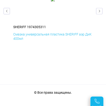
SHERIFF 1974305311
SHE
БмД
Смазка универсальная пластика SHERIFF аэр ДиК
Сма
400мл
40
© Все права защищены.