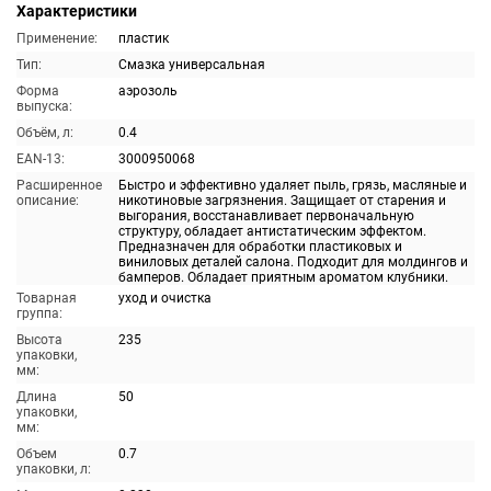
Характеристики
Применение:
пластик
Тип:
Смазка универсальная
Форма
аэрозоль
выпуска:
Объём, л:
0.4
EAN-13:
3000950068
Расширенное
Быстро и эффективно удаляет пыль, грязь, масляные и
описание:
никотиновые загрязнения. Защищает от старения и
выгорания, восстанавливает первоначальную
структуру, обладает антистатическим эффектом.
Предназначен для обработки пластиковых и
виниловых деталей салона. Подходит для молдингов и
бамперов. Обладает приятным ароматом клубники.
Товарная
уход и очистка
группа:
Высота
235
упаковки,
мм:
Длина
50
упаковки,
мм:
Объем
0.7
упаковки, л: