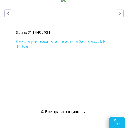
Sachs 2114497981
Sac
Д
Смазка универсальная пластика Sachs аэр ДиК
Сма
400мл
40
© Все права защищены.