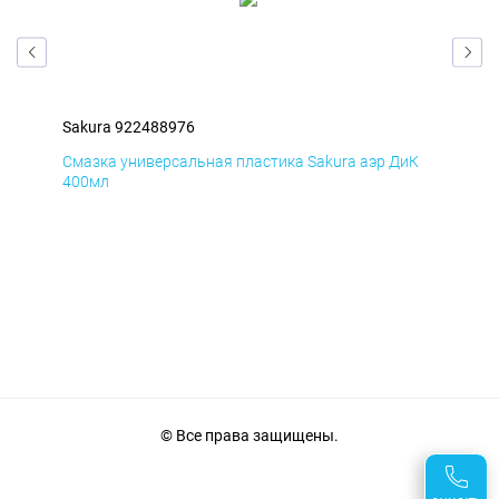
Sakura 922488976
Sak
мД
Смазка универсальная пластика Sakura аэр ДиК
Сма
400мл
40
© Все права защищены.