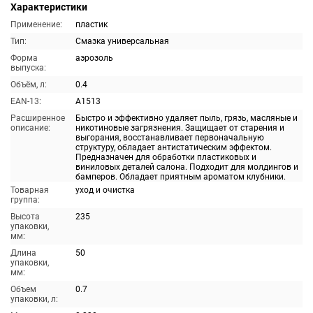
Характеристики
Применение:
пластик
Тип:
Смазка универсальная
Форма
аэрозоль
выпуска:
Объём, л:
0.4
EAN-13:
A1513
Расширенное
Быстро и эффективно удаляет пыль, грязь, масляные и
описание:
никотиновые загрязнения. Защищает от старения и
выгорания, восстанавливает первоначальную
структуру, обладает антистатическим эффектом.
Предназначен для обработки пластиковых и
виниловых деталей салона. Подходит для молдингов и
бамперов. Обладает приятным ароматом клубники.
Товарная
уход и очистка
группа:
Высота
235
упаковки,
мм:
Длина
50
упаковки,
мм:
Объем
0.7
упаковки, л: