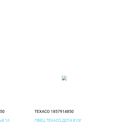
50
TEXACO 1857914850
й 1л.
ПВЕЦ TEXACO ДОТ4 910г