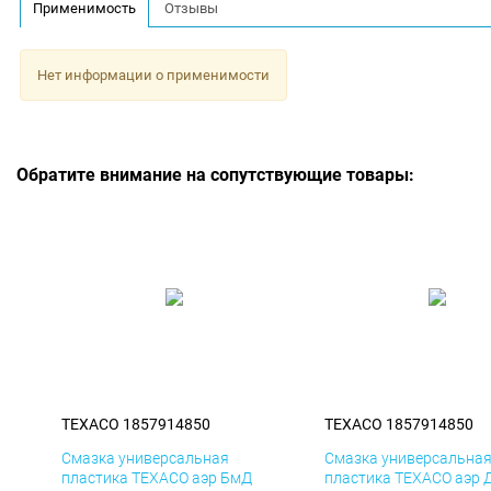
Применимость
Отзывы
Нет информации о применимости
Обратите внимание на сопутствующие товары:
TEXACO 1857914850
TEXACO 1857914850
Смазка универсальная
Смазка универсальна
пластика TEXACO аэр БмД
пластика TEXACO аэр 