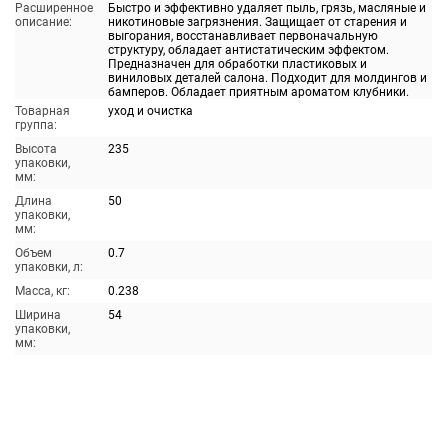
Расширенное
Быстро и эффективно удаляет пыль, грязь, масляные и
описание:
никотиновые загрязнения. Защищает от старения и
выгорания, восстанавливает первоначальную
структуру, обладает антистатическим эффектом.
Предназначен для обработки пластиковых и
виниловых деталей салона. Подходит для молдингов и
бамперов. Обладает приятным ароматом клубники.
Товарная
уход и очистка
группа:
Высота
235
упаковки,
мм:
Длина
50
упаковки,
мм:
Объем
0.7
упаковки, л:
Масса, кг:
0.238
Ширина
54
упаковки,
мм: