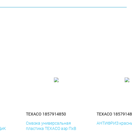
TEXACO 1857914850
TEXACO 18579148
я
Смазка универсальная
АНТИФРИЗ красны
ДиК
пластика TEXACO аэр ПхВ