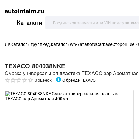
autointaim.ru
Каталоги
ЛК
Каталоги групп
Ред.каталоги
Wh-каталоги
Carbase
Сторонние к
TEXACO
804038NKE
Смазка универсальная пластика TEXACO аэр Ароматная
О бренде TEXACO
0 оценок