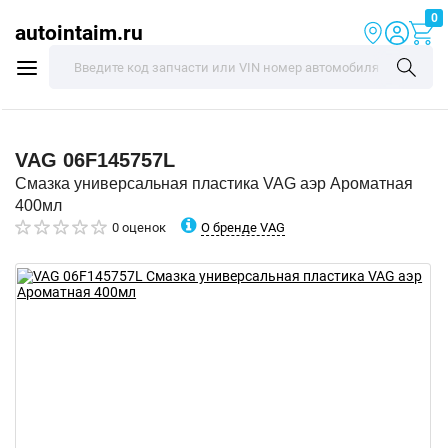
0
autointaim.ru
VAG
06F145757L
Смазка универсальная пластика VAG аэр Ароматная
400мл
О бренде VAG
0 оценок