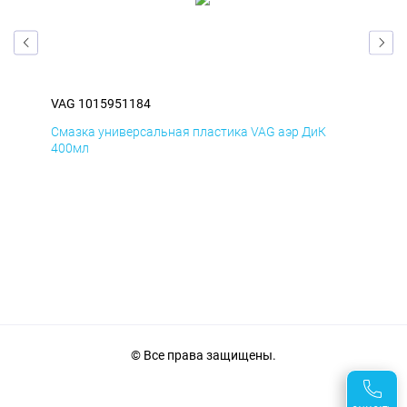
VAG 1015951184
VAG
Смазка универсальная пластика VAG аэр ДиК
Сма
400мл
40
© Все права защищены.