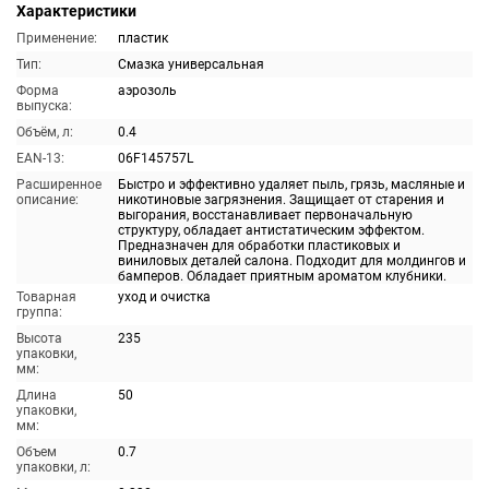
Характеристики
Применение:
пластик
Тип:
Смазка универсальная
Форма
аэрозоль
выпуска:
Объём, л:
0.4
EAN-13:
06F145757L
Расширенное
Быстро и эффективно удаляет пыль, грязь, масляные и
описание:
никотиновые загрязнения. Защищает от старения и
выгорания, восстанавливает первоначальную
структуру, обладает антистатическим эффектом.
Предназначен для обработки пластиковых и
виниловых деталей салона. Подходит для молдингов и
бамперов. Обладает приятным ароматом клубники.
Товарная
уход и очистка
группа:
Высота
235
упаковки,
мм:
Длина
50
упаковки,
мм:
Объем
0.7
упаковки, л: