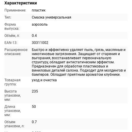
Характеристики
Применение:
пластик
Тип:
Смазка универсальная
Форма
аэрозоль
выпуска:
Объём, л:
0.4
EAN-13:
30311002
Расширенное
Быстро и эффективно удаляет пыль, грязь, масляные и
описание:
никотиновые загрязнения. Защищает от старения и
выгорания, восстанавливает первоначальную
структуру, обладает антистатическим эффектом.
Предназначен для обработки пластиковых и
виниловых деталей салона. Подходит для молдингов и
бамперов. Обладает приятным ароматом клубники.
Товарная
уход и очистка
группа:
Высота
235
упаковки,
мм:
Длина
50
упаковки,
мм:
Объем
0.7
упаковки, л: