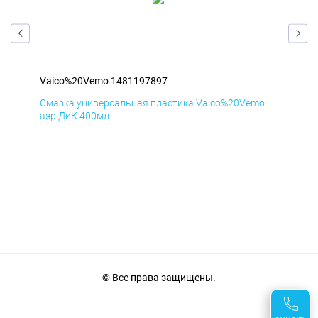
Vaico%20Vemo 1481197897
Vai
o
Смазка универсальная пластика Vaico%20Vemo
Сма
аэр ДиК 400мл
аэр
© Все права защищены.