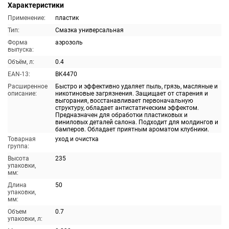
Характеристики
Применение:
пластик
Тип:
Смазка универсальная
Форма
аэрозоль
выпуска:
Объём, л:
0.4
EAN-13:
BK4470
Расширенное
Быстро и эффективно удаляет пыль, грязь, масляные и
описание:
никотиновые загрязнения. Защищает от старения и
выгорания, восстанавливает первоначальную
структуру, обладает антистатическим эффектом.
Предназначен для обработки пластиковых и
виниловых деталей салона. Подходит для молдингов и
бамперов. Обладает приятным ароматом клубники.
Товарная
уход и очистка
группа:
Высота
235
упаковки,
мм:
Длина
50
упаковки,
мм:
Объем
0.7
упаковки, л: