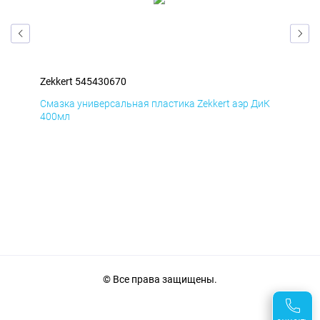
Zekkert 545430670
Zek
мД
Смазка универсальная пластика Zekkert аэр ДиК
Сма
400мл
40
© Все права защищены.