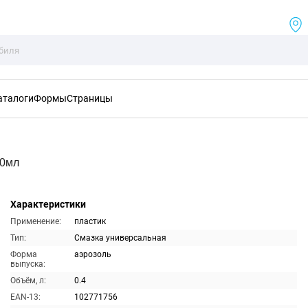
аталоги
Формы
Страницы
00мл
Характеристики
Применение:
пластик
Тип:
Смазка универсальная
Форма
аэрозоль
выпуска:
Объём, л:
0.4
EAN-13:
102771756