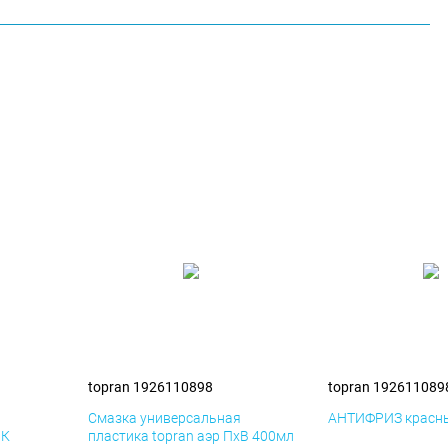
topran 1926110898
topran 192611089
я
Смазка универсальная
АНТИФРИЗ красны
иК
пластика topran аэр ПхВ 400мл