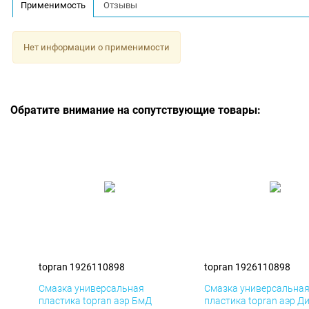
Применимость
Отзывы
Нет информации о применимости
Обратите внимание на сопутствующие товары:
topran 1926110898
topran 1926110898
Смазка универсальная
Смазка универсальна
пластика topran аэр БмД
пластика topran аэр Д