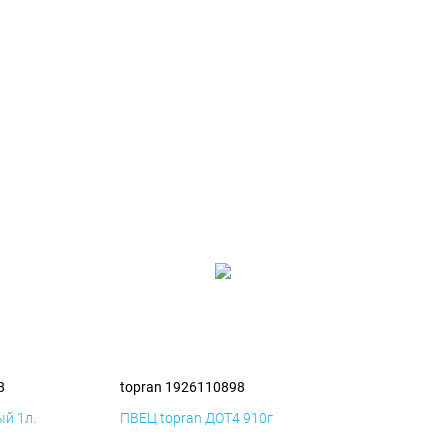
8
topran 1926110898
й 1л.
ПВЕЦ topran ДОТ4 910г