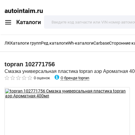
autointaim.ru
Каталоги
ЛК
Каталоги групп
Ред.каталоги
Wh-каталоги
Carbase
Сторонние к
topran
102771756
Смазка универсальная пластика topran аэр Ароматная 4
О бренде topran
0 оценок