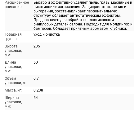
Расширенное
Быстро и эффективно удаляет пыль, грязь, масляные и
описание:
никотиновые загрязнения. Защищает от старения и
выгорания, восстанавливает первоначальную
структуру, обладает антистатическим эффектом.
Предназначен для обработки пластиковых и
виниловых деталей салона. Подходит для молдингов и
бамперов. Обладает приятным ароматом клубники.
Товарная
уход и очистка
группа:
Высота
235
упаковки,
мм:
Длина
50
упаковки,
мм:
Объем
0.7
упаковки, л:
Масса, кг:
0.238
Ширина
54
упаковки,
мм: